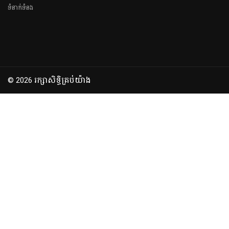
ទំនាក់ទំនង
រក្សាសិទ្ធិគ្រប់យ៉ាង
© 2026