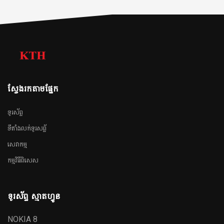
ស្វែងរកតាមផ្នែក
ទូរស័ព្ទ
ទីតាំងលក់ទូរសព្ទ័
សេវាកម្ម
កម្មវិធីពិសេស
ទូរស័ព្ទ ស្មាតហ្វូន
NOKIA 8