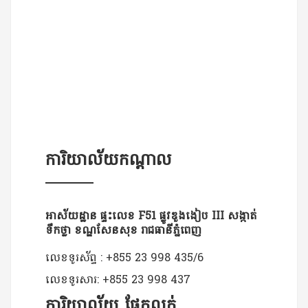
ការិយាល័យកណ្តាល
អាស័យដ្ឋាន ផ្ទះលេខ F51 ផ្លូវឌួងងៀប III សង្កាត់
ទឹកថ្លា ខណ្ឌសែនសុខ​​ រាជធានីភ្នំពេញ
លេខទូរស័ព្ទ : +855 23 998 435/6
លេខទូរសារ: +855 23 998 437
ការិយាល័យ​ ផ្នែកលក់