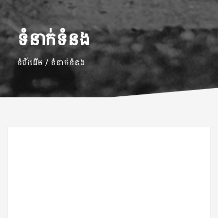
ទំនាក់ទំនង
ទំព័រដើម
ទំនាក់ទំនង